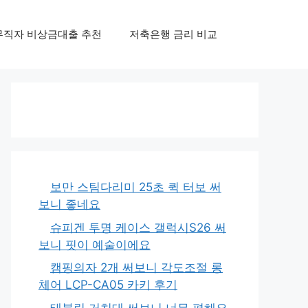
무직자 비상금대출 추천
저축은행 금리 비교
보만 스팀다리미 25초 퀵 터보 써
보니 좋네요
슈피겐 투명 케이스 갤럭시S26 써
보니 핏이 예술이에요
캠핑의자 2개 써보니 각도조절 롱
체어 LCP-CA05 카키 후기
태블릿 거치대 써보니 너무 편해요,