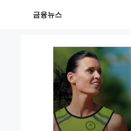
컨
텐
금융뉴스
츠
로
건
너
뛰
기