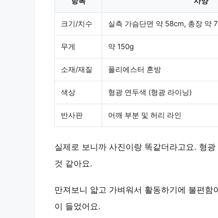
항목
사양
크기/치수
실측 가슴단면 약 58cm, 총장 약 70
무게
약 150g
소재/재질
폴리에스터 혼방
색상
형광 연두색 (형광 라이닝)
반사판
어깨 부분 및 허리 라인
실제로 보니까 사진이랑 똑같더라고요.
형광
것 같아요.
만져보니 얇고 가벼워서 활동하기에 불편함이
이 들었어요.