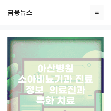
컨
텐
금융뉴스
메
츠
로
뉴
건
너
뛰
기