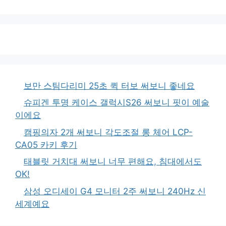
보만 스팀다리미 25초 퀵 터보 써보니 좋네요
슈피겐 투명 케이스 갤럭시S26 써보니 핏이 예술
이에요
캠핑의자 2개 써보니 각도조절 롱 체어 LCP-
CA05 카키 후기
태블릿 거치대 써보니 너무 편해요, 침대에서도
OK!
삼성 오디세이 G4 모니터 2주 써보니 240Hz 신
세계예요