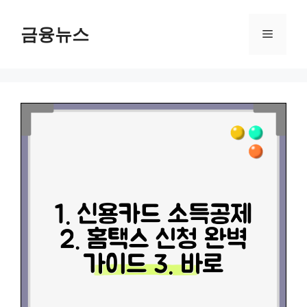
컨
텐
금융뉴스
메
츠
로
뉴
건
너
뛰
기