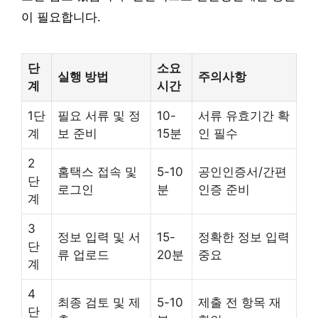
이 필요합니다.
단
소요
실행 방법
주의사항
계
시간
1단
필요 서류 및 정
10-
서류 유효기간 확
계
보 준비
15분
인 필수
2
홈택스 접속 및
5-10
공인인증서/간편
단
로그인
분
인증 준비
계
3
정보 입력 및 서
15-
정확한 정보 입력
단
류 업로드
20분
중요
계
4
최종 검토 및 제
5-10
제출 전 항목 재
단