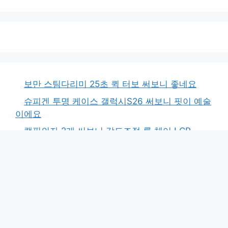
보만 스팀다리미 25초 퀵 터보 써보니 좋네요
슈피겐 투명 케이스 갤럭시S26 써보니 핏이 예술
이에요
캠핑의자 2개 써보니 각도조절 롱 체어 LCP-
CA05 카키 후기
태블릿 거치대 써보니 너무 편해요, 침대에서도
OK!
삼성 오디세이 G4 모니터 2주 써보니 240Hz 신
세계예요