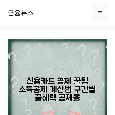
컨
텐
금융뉴스
메
츠
로
뉴
건
너
뛰
기