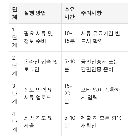
단
소요
실행 방법
주의사항
계
시간
1
필요 서류 및
10-
서류 유효기간 반
단
정보 준비
15분
드시 확인
계
2
온라인 접속 및
5-10
공인인증서 또는
단
로그인
분
간편인증 준비
계
3
15-
정보 입력 및
오타 없이 정확하
단
20
서류 업로드
게 입력
계
분
4
최종 검토 및
5-10
제출 전 모든 항목
단
제출
분
재확인
계