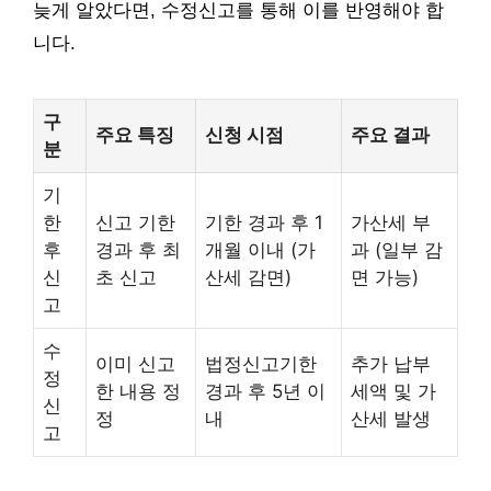
늦게 알았다면, 수정신고를 통해 이를 반영해야 합
니다.
구
주요 특징
신청 시점
주요 결과
분
기
한
신고 기한
기한 경과 후 1
가산세 부
후
경과 후 최
개월 이내 (가
과 (일부 감
신
초 신고
산세 감면)
면 가능)
고
수
이미 신고
법정신고기한
추가 납부
정
한 내용 정
경과 후 5년 이
세액 및 가
신
정
내
산세 발생
고