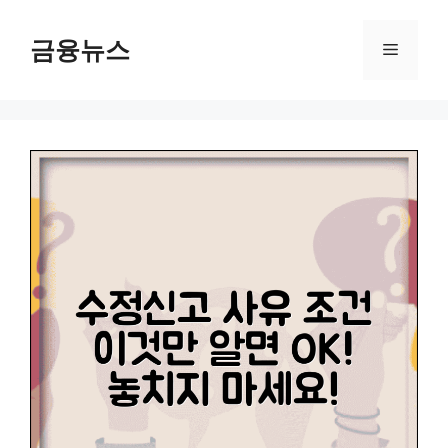
컨
텐
금융뉴스
메
츠
로
뉴
건
너
뛰
기