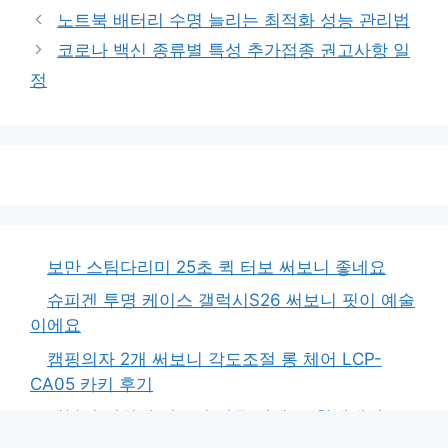
테
노트북 배터리 수명 늘리는 최적화 성능 관리법
고
코로나 백신 종류별 특성 추가접종 권고사항 일
리
정
보만 스팀다리미 25초 퀵 터보 써보니 좋네요
슈피겐 투명 케이스 갤럭시S26 써보니 핏이 예술
이에요
캠핑의자 2개 써보니 각도조절 롱 체어 LCP-
CA05 카키 후기
태블릿 거치대 써보니 너무 편해요, 침대에서도
OK!