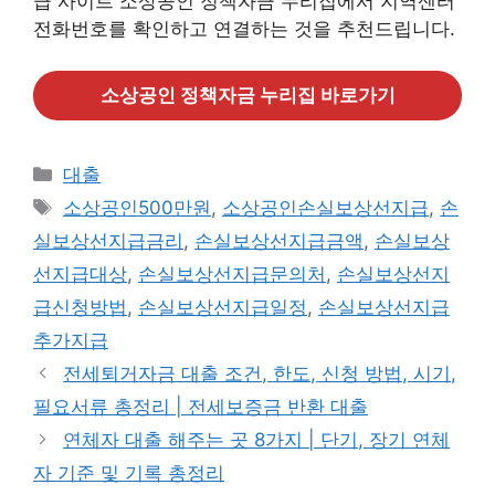
급 사이트 소상공인 정책자금 누리집에서 지역센터
전화번호를 확인하고 연결하는 것을 추천드립니다.
소상공인 정책자금 누리집 바로가기
카
대출
테
태
소상공인500만원
,
소상공인손실보상선지급
,
손
고
그
실보상선지급금리
,
손실보상선지급금액
,
손실보상
리
선지급대상
,
손실보상선지급문의처
,
손실보상선지
급신청방법
,
손실보상선지급일정
,
손실보상선지급
추가지급
전세퇴거자금 대출 조건, 한도, 신청 방법, 시기,
필요서류 총정리 | 전세보증금 반환 대출
연체자 대출 해주는 곳 8가지 | 단기, 장기 연체
자 기준 및 기록 총정리