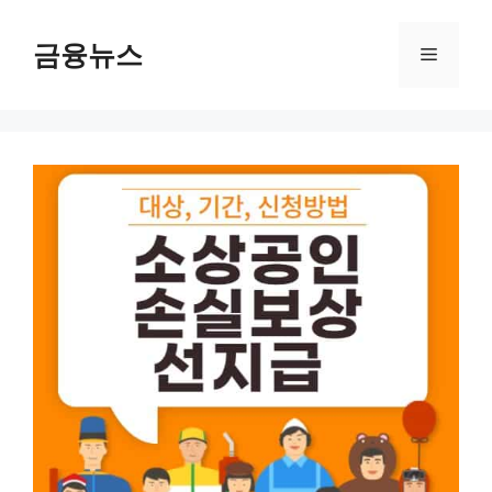
컨
텐
금융뉴스
메
츠
로
뉴
건
너
뛰
기