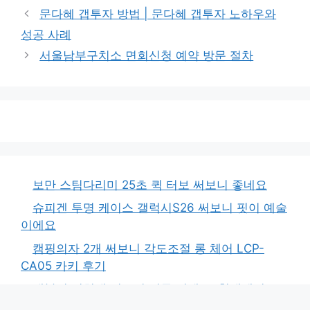
테
문다혜 갭투자 방법 | 문다혜 갭투자 노하우와
고
성공 사례
리
서울남부구치소 면회신청 예약 방문 절차
보만 스팀다리미 25초 퀵 터보 써보니 좋네요
슈피겐 투명 케이스 갤럭시S26 써보니 핏이 예술
이에요
캠핑의자 2개 써보니 각도조절 롱 체어 LCP-
CA05 카키 후기
태블릿 거치대 써보니 너무 편해요, 침대에서도
OK!