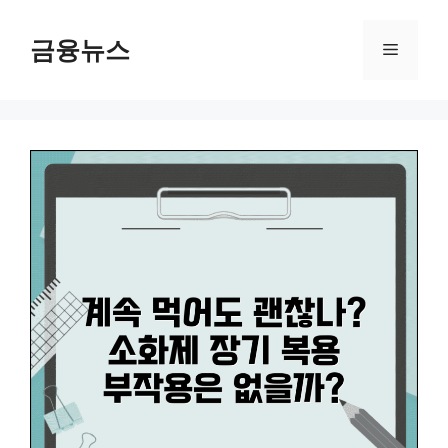
컨
텐
금융뉴스
메
츠
로
뉴
건
너
뛰
기