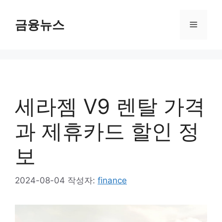
컨
텐
금융뉴스
메
츠
로
뉴
건
너
뛰
기
세라젬 V9 렌탈 가격
과 제휴카드 할인 정
보
2024-08-04
작성자:
finance