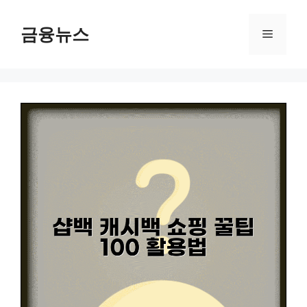
컨
텐
금융뉴스
메
츠
로
뉴
건
너
뛰
기