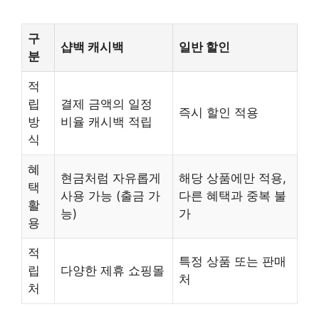
구
샵백 캐시백
일반 할인
분
적
립
결제 금액의 일정
즉시 할인 적용
방
비율 캐시백 적립
식
혜
현금처럼 자유롭게
해당 상품에만 적용,
택
사용 가능 (출금 가
다른 혜택과 중복 불
활
능)
가
용
적
특정 상품 또는 판매
립
다양한 제휴 쇼핑몰
처
처