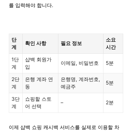
를 입력해야 합니다.
단
소요
확인 사항
필요 정보
계
시간
1단
샵백 회원가
이메일, 비밀번호
5분
계
입
2단
은행 계좌 연
은행명, 계좌번호,
5분
계
동
예금주
3단
쇼핑할 스토
–
2분
계
어 선택
이제 샵백 쇼핑 캐시백 서비스를 실제로 이용할 차