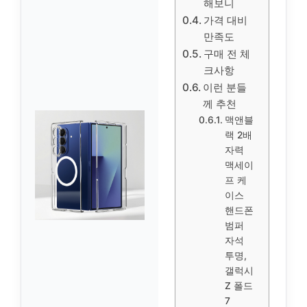
해보니
가격 대비
만족도
구매 전 체
크사항
이런 분들
께 추천
맥앤블
랙 2배
자력
맥세이
프 케
이스
핸드폰
범퍼
자석
투명,
갤럭시
Z 폴드
7