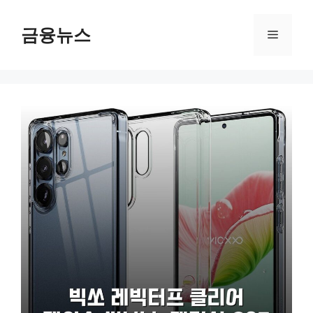
컨
텐
금융뉴스
메
츠
로
뉴
건
너
뛰
기