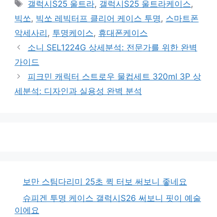
태
갤럭시S25 울트라
,
갤럭시S25 울트라케이스
,
고
그
빅쏘
,
빅쏘 레빅터프 클리어 케이스 투명
,
스마트폰
리
악세사리
,
투명케이스
,
휴대폰케이스
소니 SEL1224G 상세분석: 전문가를 위한 완벽
가이드
피크민 캐릭터 스트로우 물컵세트 320ml 3P 상
세분석: 디자인과 실용성 완벽 분석
보만 스팀다리미 25초 퀵 터보 써보니 좋네요
슈피겐 투명 케이스 갤럭시S26 써보니 핏이 예술
이에요