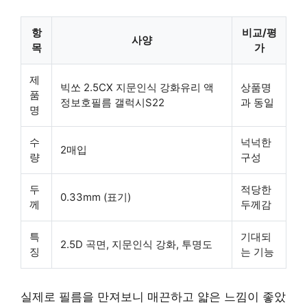
항
비교/평
사양
목
가
제
빅쏘 2.5CX 지문인식 강화유리 액
상품명
품
정보호필름 갤럭시S22
과 동일
명
수
넉넉한
2매입
량
구성
두
적당한
0.33mm (표기)
께
두께감
특
기대되
2.5D 곡면, 지문인식 강화, 투명도
징
는 기능
실제로 필름을 만져보니
매끈하고 얇은 느낌
이 좋았