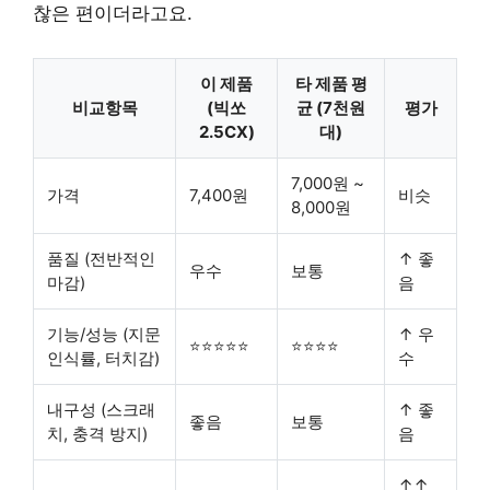
찮은 편이더라고요.
이 제품
타 제품 평
비교항목
(빅쏘
균 (7천원
평가
2.5CX)
대)
7,000원 ~
가격
7,400원
비슷
8,000원
품질 (전반적인
↑ 좋
우수
보통
마감)
음
기능/성능 (지문
↑ 우
⭐⭐⭐⭐⭐
⭐⭐⭐⭐
인식률, 터치감)
수
내구성 (스크래
↑ 좋
좋음
보통
치, 충격 방지)
음
↑↑