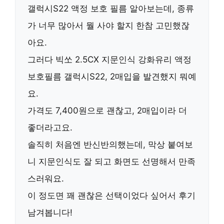
갤럭시S22 액정 보호 필름 알아보는데, 종류
가 너무 많아서 뭘 사야 할지 한참 고민했잖
아요.
그러다
빅쏘 2.5CX 지문인식 강화유리 액정
보호필름 갤럭시S22, 2매입
을 발견했지 뭐예
요.
가격도
7,400원
으로 괜찮고, 2매입이라 더
좋더라고요.
솔직히 처음엔 반신반의했는데, 막상 붙여보
니
지문인식도 잘 되고
화면도 선명해서 만족
스러워요.
이 정도면 꽤 괜찮은 선택이었다 싶어서 후기
남겨봅니다!