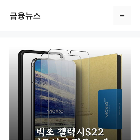
컨
텐
금융뉴스
메
츠
로
뉴
건
너
뛰
기