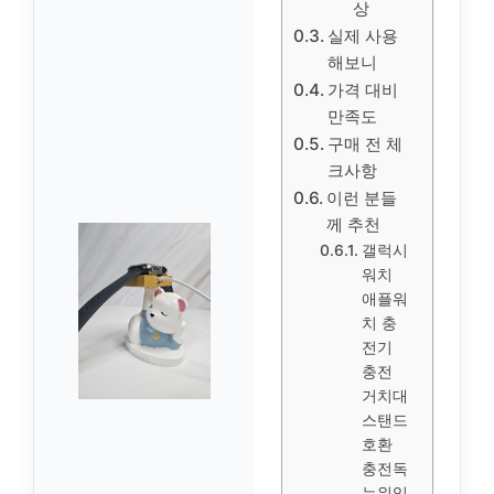
상
실제 사용
해보니
가격 대비
만족도
구매 전 체
크사항
이런 분들
께 추천
갤럭시
워치
애플워
치 충
전기
충전
거치대
스탠드
호환
충전독
누워있