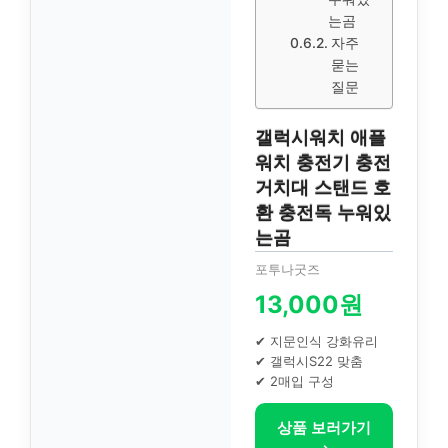
는곰
자주
묻는
질문
갤럭시워치 애플
워치 충전기 충전
거치대 스탠드 호
환 충전독 누워있
는곰
포투나굿즈
13,000원
✔ 지문인식 강화유리
✔ 갤럭시S22 맞춤
✔ 2매입 구성
상품 보러가기