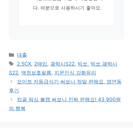
다. 여분으로 사용하시기 좋아요.
카
대출
테
태
2.5CX
,
2매입
,
갤럭시S22
,
빅쏘
,
빅쏘 갤럭시
고
그
S22
,
액정보호필름
,
지문인식 강화유리
리
모이쯔 자동급식기 써보니 정말 편해요, 앱연동
후기
캉골 워싱 볼캡 써보니 진짜 편해요! 43,900원
의 행복