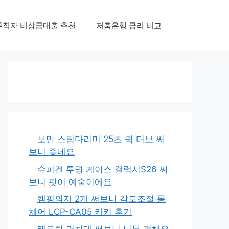
무직자 비상금대출 추천
저축은행 금리 비교
보만 스팀다리미 25초 퀵 터보 써
보니 좋네요
슈피겐 투명 케이스 갤럭시S26 써
보니 핏이 예술이에요
캠핑의자 2개 써보니 각도조절 롱
체어 LCP-CA05 카키 후기
태블릿 거치대 써보니 너무 편해요,