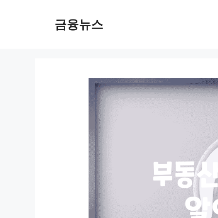
컨
텐
금융뉴스
츠
로
건
너
뛰
기