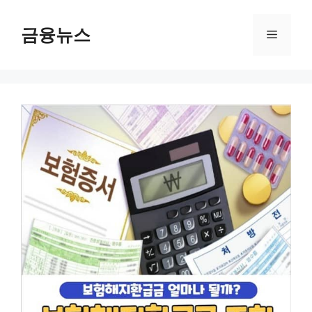
컨
텐
금융뉴스
메
츠
로
뉴
건
너
뛰
기