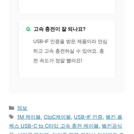
Q.
고속 충전이 잘 되나요?
USB-IF 인증을 받은 제품이라 안심
하고 고속 충전하실 수 있어요. 충
전 속도가 정말 빨라요!
카
정보
테
태
1M 케이블
,
CtoC케이블
,
USB-IF 인증
,
벨킨 플
고
그
렉스 USB-C to C타입 고속 충전 케이블
,
벨킨공식
리