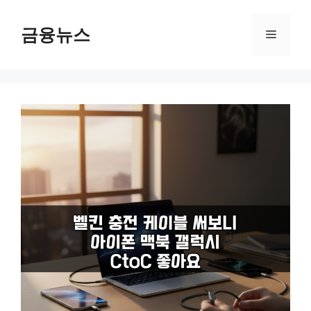
컨
텐
금융뉴스
메
츠
로
뉴
건
너
뛰
기