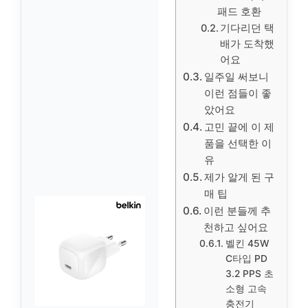
패드 호환
기다리던 택
배가 도착했
어요
일주일 써보니
이런 점들이 좋
았어요
고민 끝에 이 제
품을 선택한 이
유
제가 알게 된 구
매 팁
이런 분들께 추
천하고 싶어요
벨킨 45W
C타입 PD
3.2 PPS 초
소형 고속
충전기