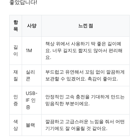
좋았답니다!
항
사양
느낀 점
목
책상 위에서 사용하기 딱 좋은 길이예
길
1M
요. 너무 길지도 짧지도 않아서 편리해
이
요.
재
실리
부드럽고 유연해서 꼬임 없이 깔끔하게
질
콘
보관할 수 있겠어요. 촉감이 좋아요.
USB-
인
안정적인 고속 충전을 기대하게 만드는
IF 인
증
믿음직한 부분이에요.
증
색
깔끔하고 고급스러운 느낌을 줘서 어떤
블랙
상
기기에도 잘 어울릴 것 같아요.