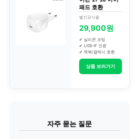
패드 호환
벨킨공식몰
29,900원
✔ 실리콘 코팅
✔ USB-IF 인증
✔ 맥북/갤럭시 호환
상품 보러가기
자주 묻는 질문