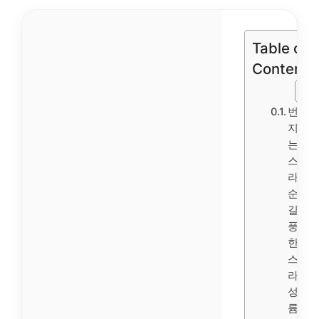
Table of
Contents
번지
지 않
는 마
스카
라 1
순위
길고
풍성
한 마
스카
라 풍
성 볼
륨 스