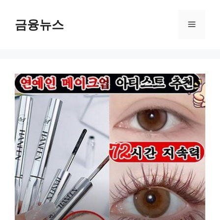
컨
텐
금융뉴스
메
츠
로
뉴
건
너
뛰
기