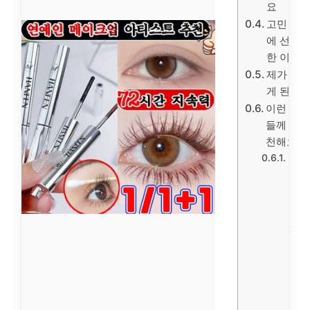
요
고민 끝
에 선택
한 이유
제가 알
게 된 팁
이런 분
들께 추
천해요
번지
지
않는
마스
카라
1순
위
길고
풍성
한
마스