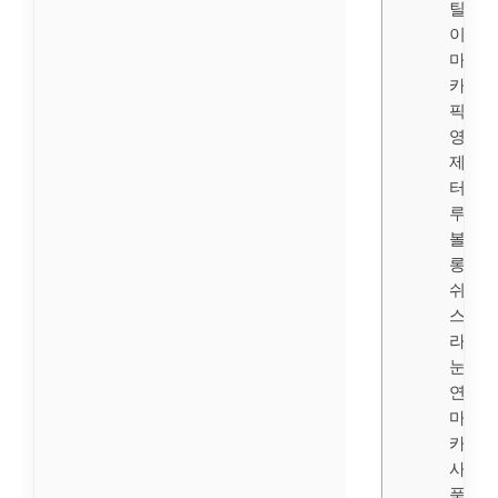
틸 파
이프
마스
카라
픽서
영양
제 워
터프
루프
볼륨
롱래
쉬 마
스카
라 속
눈썹
연장
마스
카라
사은
품 랜