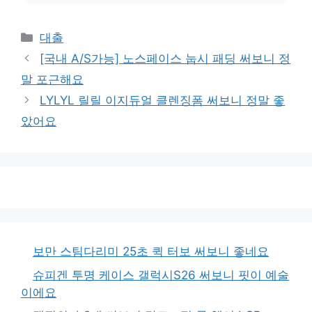
카
대출
테
[국내 A/S가능] 노스페이스 눕시 패딩 써보니 정
고
말 포근해요
리
LYLYL 릴릴 이지듀얼 클렌징폼 써보니 정말 좋
았어요
보만 스팀다리미 25초 퀵 터보 써보니 좋네요
슈피겐 투명 케이스 갤럭시S26 써보니 핏이 예술
이에요