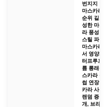
번지지 않
마스카라 
순위 길고 
성한 마스
라 풍성 볼
스틸 파이
마스카라 
서 영양제 
터프루프 
륨 롱래쉬 
스카라 속
썹 연장 마
카라 사은
랜덤 증정, 
개, 브라운