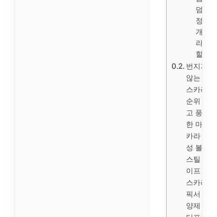
덤 증
정, 1
개, 브
라운
할인
번지지
않는 마
스카라 1
순위 길
고 풍성
한 마스
카라 풍
성 볼륨
스틸 파
이프 마
스카라
픽서 영
양제 워