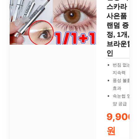
스카라
사은품
랜덤 증
정, 1개,
브라운할
인
번짐 없는
지속력
풍성 볼륨
효과
속눈썹 영
양 공급
9,900
원