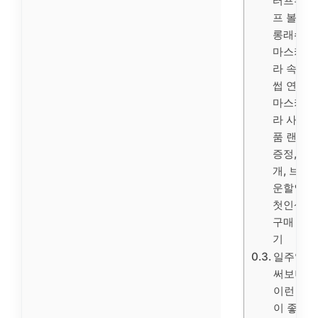
터프루
프 볼륨
롱래쉬
마스카
라 속눈
썹 연장
마스카
라 사은
품 랜덤
증정, 1
개, 브라
운할인
첫인상 &
구매 후
기
일주일
써보니
이런 점
이 좋아