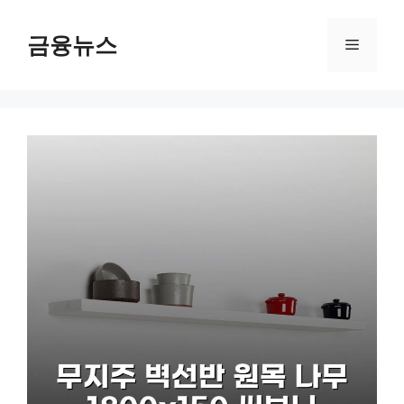
컨
텐
금융뉴스
메
츠
로
뉴
건
너
뛰
기