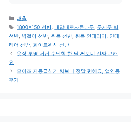
카
대출
테
태
1800x150 선반
,
내맘대로자른나무
,
무지주 벽
고
그
선반
,
벽걸이 선반
,
원목 선반
,
원목 인테리어
,
인테
리
리어 선반
,
화이트워시 선반
옷장 투명 서랍 수납함 한 달 써보니 진짜 편해
요
모이쯔 자동급식기 써보니 정말 편해요, 앱연동
후기