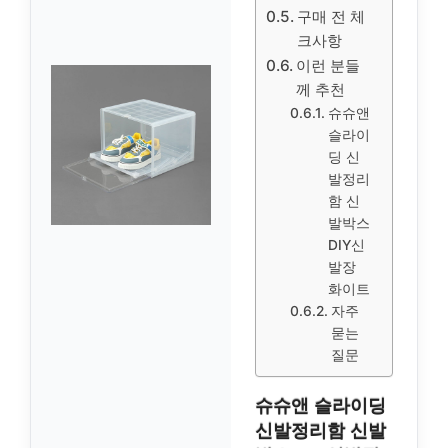
구매 전 체
크사항
이런 분들
께 추천
슈슈앤
슬라이
딩 신
발정리
함 신
발박스
DIY신
발장
화이트
자주
묻는
질문
슈슈앤 슬라이딩
신발정리함 신발