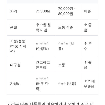
70,000원 ~
가격
71,300원
비슷
80,000원
우수한 원
↑ 좋
품질
보통 수준
목 마감
음
기능/성능
⭐⭐⭐⭐⭐
⭐⭐⭐⭐ (보
↑ 우
(하중 지지
(안정적)
통)
수
력)
견고하고
↑ 좋
내구성
보통
튼튼함
음
⭐⭐⭐⭐⭐
↑↑ 매
가성비
(매우 만
⭐⭐⭐ (보통)
우좋음
족)
가격은 다른 제품들과 비슷하거나 오히려 조금 더