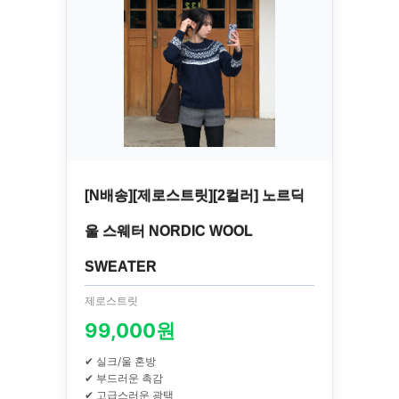
[N배송][제로스트릿][2컬러] 노르딕
울 스웨터 NORDIC WOOL
SWEATER
제로스트릿
99,000원
✔ 실크/울 혼방
✔ 부드러운 촉감
✔ 고급스러운 광택