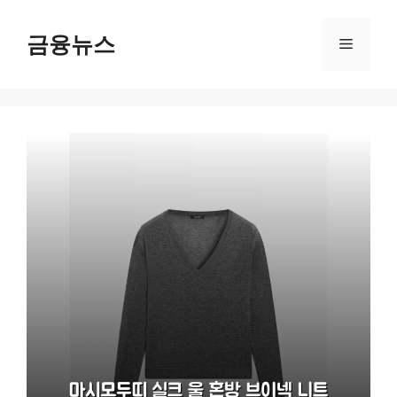
컨
텐
금융뉴스
메
츠
로
뉴
건
너
뛰
기