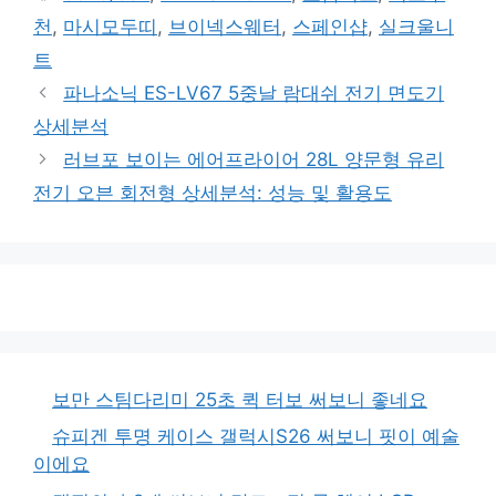
고
그
천
,
마시모두띠
,
브이넥스웨터
,
스페인샵
,
실크울니
리
트
파나소닉 ES-LV67 5중날 람대쉬 전기 면도기
상세분석
러브포 보이는 에어프라이어 28L 양문형 유리
전기 오븐 회전형 상세분석: 성능 및 활용도
보만 스팀다리미 25초 퀵 터보 써보니 좋네요
슈피겐 투명 케이스 갤럭시S26 써보니 핏이 예술
이에요