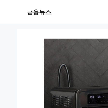
컨
텐
금융뉴스
츠
로
건
너
뛰
기