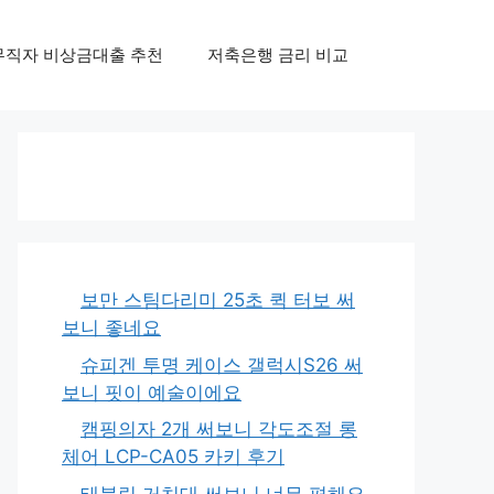
무직자 비상금대출 추천
저축은행 금리 비교
보만 스팀다리미 25초 퀵 터보 써
보니 좋네요
슈피겐 투명 케이스 갤럭시S26 써
보니 핏이 예술이에요
캠핑의자 2개 써보니 각도조절 롱
체어 LCP-CA05 카키 후기
태블릿 거치대 써보니 너무 편해요,