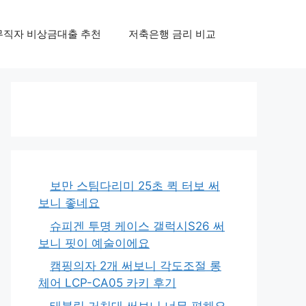
무직자 비상금대출 추천
저축은행 금리 비교
보만 스팀다리미 25초 퀵 터보 써
보니 좋네요
슈피겐 투명 케이스 갤럭시S26 써
보니 핏이 예술이에요
캠핑의자 2개 써보니 각도조절 롱
체어 LCP-CA05 카키 후기
태블릿 거치대 써보니 너무 편해요,