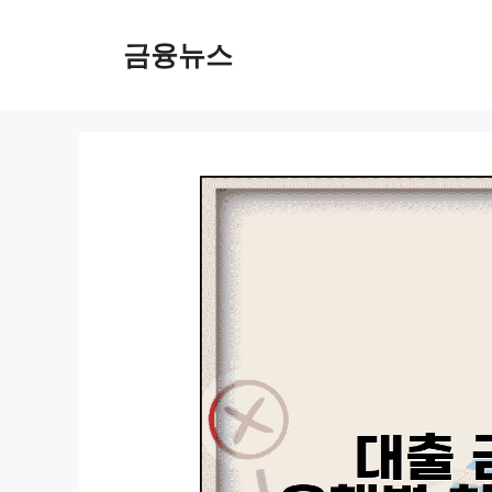
컨
텐
금융뉴스
츠
로
건
너
뛰
기