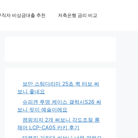
무직자 비상금대출 추천
저축은행 금리 비교
보만 스팀다리미 25초 퀵 터보 써
보니 좋네요
슈피겐 투명 케이스 갤럭시S26 써
보니 핏이 예술이에요
캠핑의자 2개 써보니 각도조절 롱
체어 LCP-CA05 카키 후기
태블릿 거치대 써보니 너무 편해요,