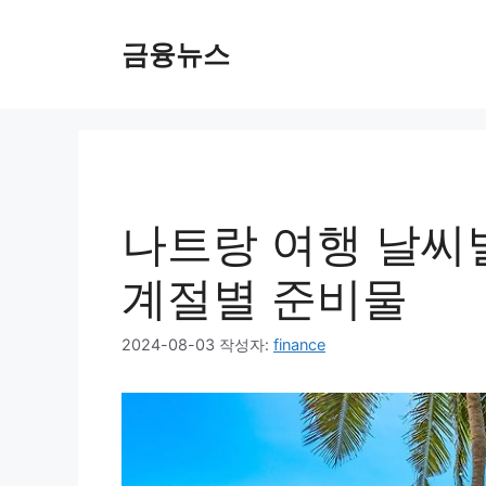
컨
텐
금융뉴스
츠
로
건
너
뛰
기
나트랑 여행 날씨
계절별 준비물
2024-08-03
작성자:
finance