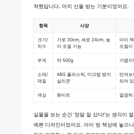
착했답니다. 마치 선물 받는 기분이었어요.
항목
사양
크기/
가로 30cm, 세로 24cm, 높
아이 책
치수
이 조절 가능
조절이
무게
약 500g
가볍지만
소재/
ABS 플라스틱, 미끄럼 방지
만져보
재질
실리콘
되어 
색상
화이트
깔끔하
실물을 보는 순간 ‘정말 잘 샀다!’는 생각이
예쁜 디자인이었어요. 아이 방 책상에 놓으