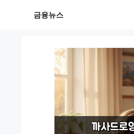
컨
텐
금융뉴스
츠
로
건
너
뛰
기