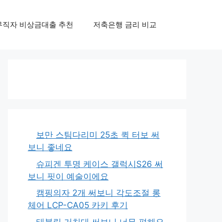
무직자 비상금대출 추천
저축은행 금리 비교
보만 스팀다리미 25초 퀵 터보 써
보니 좋네요
슈피겐 투명 케이스 갤럭시S26 써
보니 핏이 예술이에요
캠핑의자 2개 써보니 각도조절 롱
체어 LCP-CA05 카키 후기
태블릿 거치대 써보니 너무 편해요,