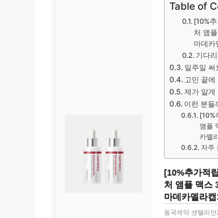
Table of 
[10%
처 앰플
마데카
기다리
일주일 써
고민 끝에
제가 알게 
이런 분들
[10
앰플 
카멜
자주 
[10%추가적
처 앰플 맥스 
마데카멜라캡
동국제약 센텔리안