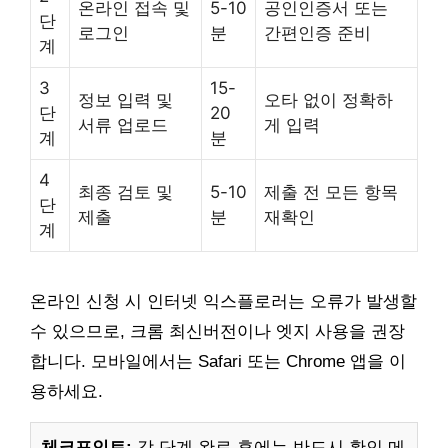
온라인 접속 및
5-10
공인인증서 또는
단
로그인
분
간편인증 준비
계
3
15-
정보 입력 및
오타 없이 정확하
단
20
서류 업로드
게 입력
계
분
4
최종 검토 및
5-10
제출 전 모든 항목
단
제출
분
재확인
계
온라인 신청 시 인터넷 익스플로러는 오류가 발생할
수 있으므로, 크롬 최신버전이나 엣지 사용을 권장
합니다. 모바일에서는 Safari 또는 Chrome 앱을 이
용하세요.
체크포인트:
각 단계 완료 후에는 반드시 확인 메