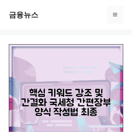
컨
텐
금융뉴스
메
츠
로
뉴
건
너
뛰
기