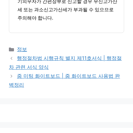
기의무자가 간편장부로 신고할 경우 무신고가산
세 또는 과소신고가산세가 부과될 수 있으므로
주의해야 합니다.
카
정보
테
행정절차법 시행규칙 별지 제11호서식 | 행정절
고
차 관련 서식 양식
리
줌 미팅 화이트보드 | 줌 화이트보드 사용법 완
벽정리