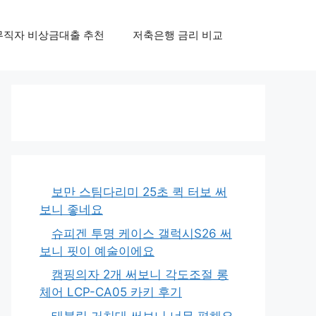
무직자 비상금대출 추천
저축은행 금리 비교
보만 스팀다리미 25초 퀵 터보 써
보니 좋네요
슈피겐 투명 케이스 갤럭시S26 써
보니 핏이 예술이에요
캠핑의자 2개 써보니 각도조절 롱
체어 LCP-CA05 카키 후기
태블릿 거치대 써보니 너무 편해요,