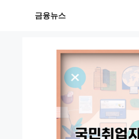
컨
텐
금융뉴스
츠
로
건
너
뛰
기