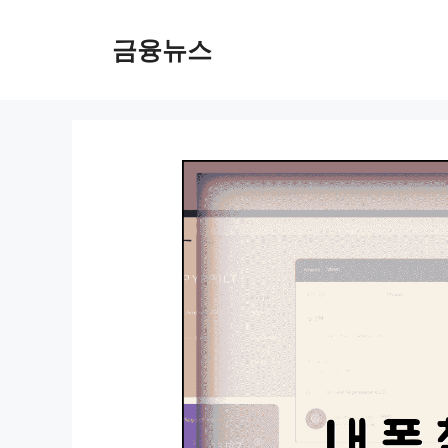
컨
텐
금융뉴스
츠
로
건
너
뛰
기