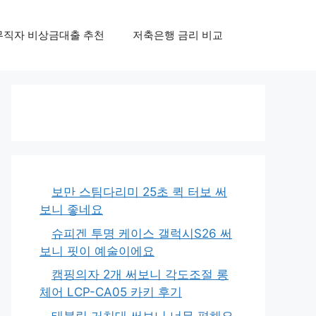
무직자 비상금대출 추천
저축은행 금리 비교
보만 스팀다리미 25초 퀵 터보 써
보니 좋네요
슈피겐 투명 케이스 갤럭시S26 써
보니 핏이 예술이에요
캠핑의자 2개 써보니 각도조절 롱
체어 LCP-CA05 카키 후기
태블릿 거치대 써보니 너무 편해요,