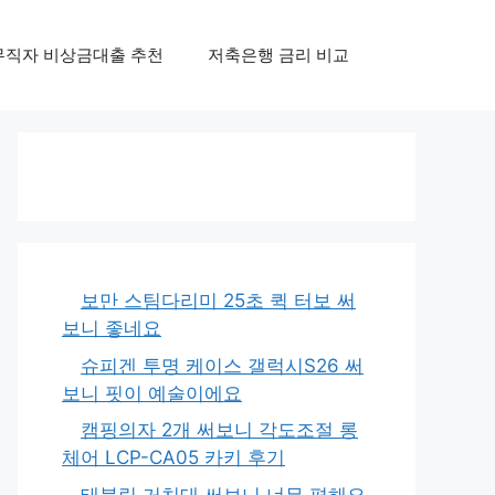
무직자 비상금대출 추천
저축은행 금리 비교
보만 스팀다리미 25초 퀵 터보 써
보니 좋네요
슈피겐 투명 케이스 갤럭시S26 써
보니 핏이 예술이에요
캠핑의자 2개 써보니 각도조절 롱
체어 LCP-CA05 카키 후기
태블릿 거치대 써보니 너무 편해요,