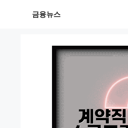
컨
텐
금융뉴스
츠
로
건
너
뛰
기