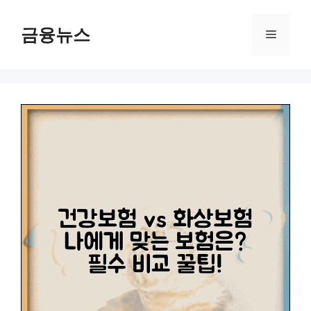
컨
텐
금융뉴스
메
츠
로
뉴
건
너
뛰
기