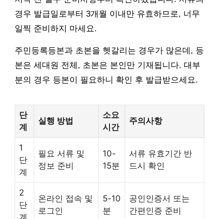
경우 발급일로부터 3개월 이내만 유효하므로, 너무
일찍 준비하지 마세요.
주민등록등본과 초본을 헷갈리는 경우가 많은데, 등
본은 세대원 전체, 초본은 본인만 기재됩니다. 대부
분의 경우 등본이 필요하니 확인 후 발급받으세요.
단
소요
실행 방법
주의사항
계
시간
1
필요 서류 및
10-
서류 유효기간 반
단
정보 준비
15분
드시 확인
계
2
온라인 접속 및
5-10
공인인증서 또는
단
로그인
분
간편인증 준비
계