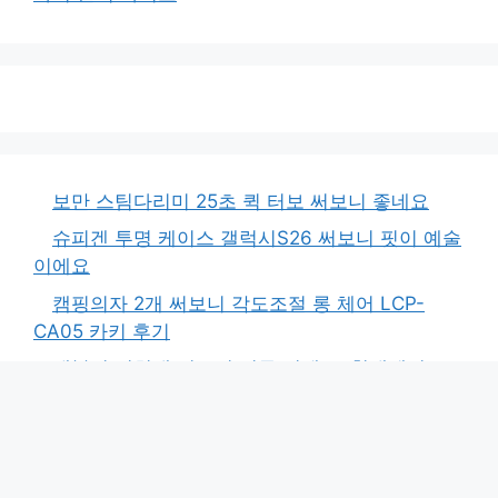
보만 스팀다리미 25초 퀵 터보 써보니 좋네요
슈피겐 투명 케이스 갤럭시S26 써보니 핏이 예술
이에요
캠핑의자 2개 써보니 각도조절 롱 체어 LCP-
CA05 카키 후기
태블릿 거치대 써보니 너무 편해요, 침대에서도
OK!
삼성 오디세이 G4 모니터 2주 써보니 240Hz 신
세계예요