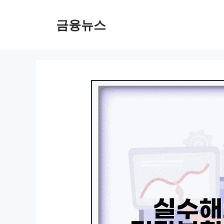
컨
텐
금융뉴스
츠
로
건
너
뛰
기