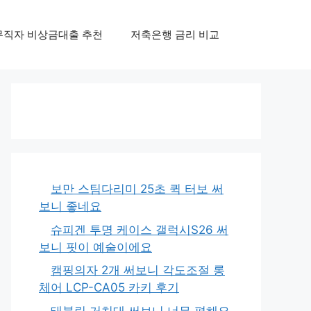
무직자 비상금대출 추천
저축은행 금리 비교
보만 스팀다리미 25초 퀵 터보 써
보니 좋네요
슈피겐 투명 케이스 갤럭시S26 써
보니 핏이 예술이에요
캠핑의자 2개 써보니 각도조절 롱
체어 LCP-CA05 카키 후기
태블릿 거치대 써보니 너무 편해요,