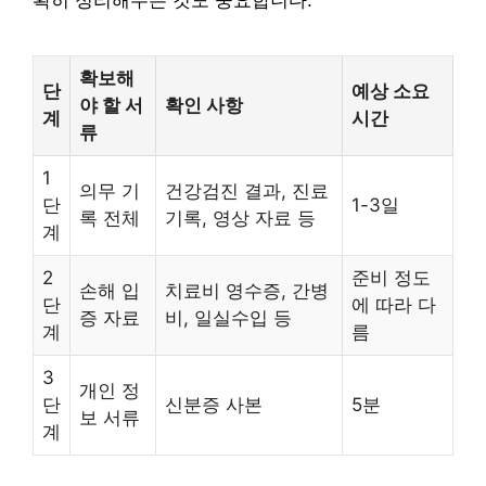
확히 정리해두는 것도 중요합니다.
확보해
단
예상 소요
야 할 서
확인 사항
계
시간
류
1
의무 기
건강검진 결과, 진료
단
1-3일
록 전체
기록, 영상 자료 등
계
2
준비 정도
손해 입
치료비 영수증, 간병
단
에 따라 다
증 자료
비, 일실수입 등
계
름
3
개인 정
단
신분증 사본
5분
보 서류
계