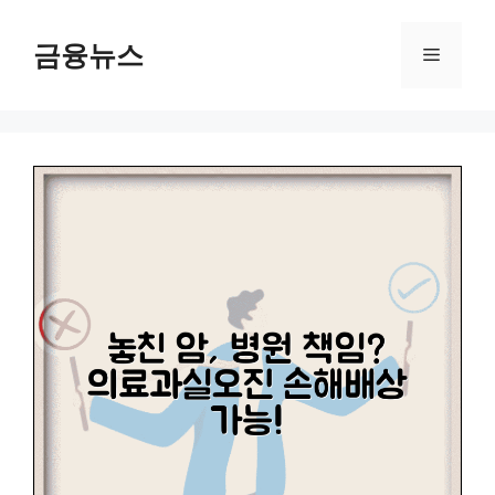
컨
텐
금융뉴스
메
츠
로
뉴
건
너
뛰
기